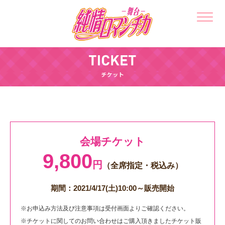
会場チケット
9,800
円
（全席指定・税込み）
期間：2021/4/17(土)10:00～
販売開始
※お申込み方法及び注意事項は受付画面よりご確認ください。
※チケットに関してのお問い合わせはご購入頂きましたチケット販