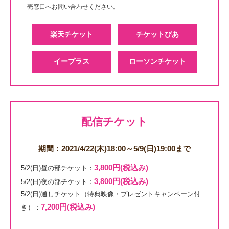
売窓口へお問い合わせください。
楽天チケット
チケットぴあ
イープラス
ローソンチケット
配信チケット
期間：2021/4/22(木)18:00～
5/9(日)19:00まで
3,800円(税込み)
5/2(日)昼の部チケット：
3,800円(税込み)
5/2(日)夜の部チケット：
5/2(日)通しチケット（特典映像・プレゼントキャンペーン付
7,200円(税込み)
き）：