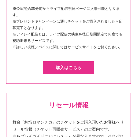
※公演開始30分前からライブ配信視聴ページに入場可能となりま
す。
※プレゼントキャンペーンは通しチケットをご購入されましたら応
募完了となります。
※ディレイ配信とは、ライブ配信の映像を後日期間限定で何度でも
視聴出来るサービスです。
※詳しい視聴デバイスに関してはサービスサイトをご覧ください。
購入はこちら
リセール情報
舞台「純情ロマンチカ」のチケットをご購入頂いたお客様へリ
セール情報（チケット再販売サービス）のご案内です。
※各プレイガイドごとにシステムが異なりますので、それぞれ