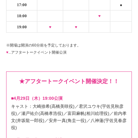
17:00
●
18:00
♥
19:00
♥
♥
※開場は開演の60分前を予定しております。
♥
...アフタートークイベント開催公演
★アフタートークイベント
開催決定！！
■4月29日（木）19:00公演
キャスト：大崎捺希(高橋美咲役)／君沢ユウキ(宇佐見秋彦
役)／瀬戸祐介(高橋孝浩役)／富田麻帆(相川絵理役)／前内孝
文(井坂龍一郎役)／安井一真(角圭一役)／八神蓮(宇佐見春彦
役)