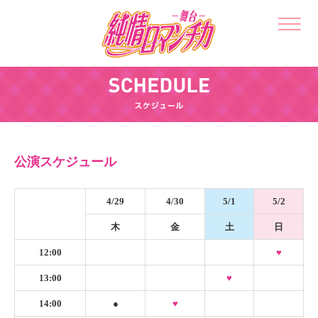
公演スケジュール
4/29
4/30
5/1
5/2
木
金
土
日
12:00
♥
13:00
♥
14:00
●
♥