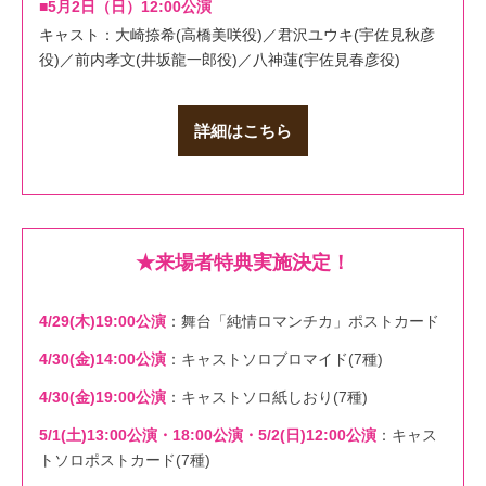
■5月2日（日）12:00公演
キャスト：大崎捺希(高橋美咲役)／君沢ユウキ(宇佐見秋彦
役)／前内孝文(井坂龍一郎役)／八神蓮(宇佐見春彦役)
詳細はこちら
★来場者特典実施決定！
4/29(木)19:00公演
：舞台「純情ロマンチカ」ポストカード
4/30(金)14:00公演
：キャストソロブロマイド(7種)
4/30(金)19:00公演
：キャストソロ紙しおり(7種)
5/1(土)13:00公演・18:00公演・5/2(日)12:00公演
：キャス
トソロポストカード(7種)