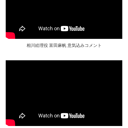
相川絵理役 富田麻帆 意気込みコメント