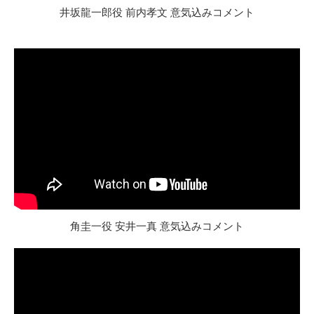
井坂龍一郎役 前内孝文 意気込みコメント
角圭一役 安井一真 意気込みコメント